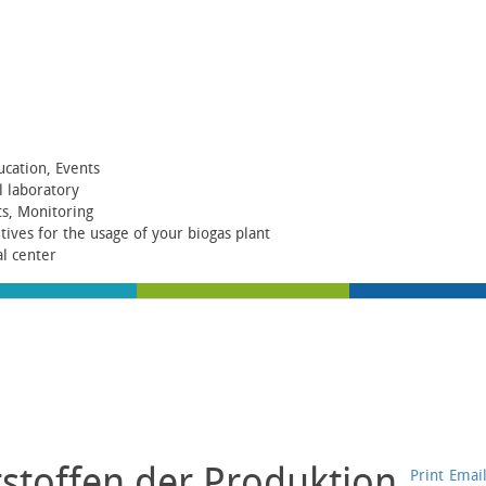
ucation, Events
al laboratory
ts, Monitoring
itives for the usage of your biogas plant
al center
tstoffen der Produktion
Print
Emai