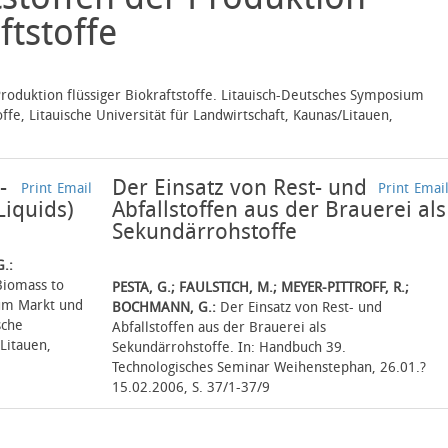
ftstoffe
roduktion flüssiger Biokraftstoffe. Litauisch-Deutsches Symposium
ffe, Litauische Universität für Landwirtschaft, Kaunas/Litauen,
-
Der Einsatz von Rest- und
Print
Email
Print
Emai
Liquids)
Abfallstoffen aus der Brauerei als
Sekundärrohstoffe
G.:
Biomass to
PESTA, G.; FAULSTICH, M.; MEYER-PITTROFF, R.;
ium Markt und
BOCHMANN, G.:
Der Einsatz von Rest- und
sche
Abfallstoffen aus der Brauerei als
/Litauen,
Sekundärrohstoffe. In: Handbuch 39.
Technologisches Seminar Weihenstephan, 26.01.?
15.02.2006, S. 37/1-37/9