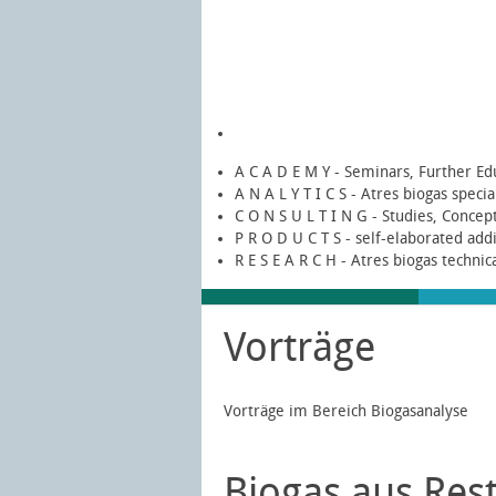
A C A D E M Y - Seminars, Further Ed
A N A L Y T I C S - Atres biogas speci
C O N S U L T I N G - Studies, Concep
P R O D U C T S - self-elaborated add
R E S E A R C H - Atres biogas technic
Vorträge
Vorträge im Bereich Biogasanalyse
Biogas aus Res